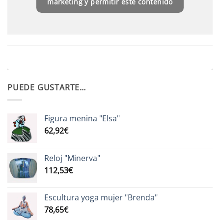
marketing y permitir este contenido
PUEDE GUSTARTE…
Figura menina "Elsa"
62,92
€
Reloj "Minerva"
112,53
€
Escultura yoga mujer "Brenda"
78,65
€