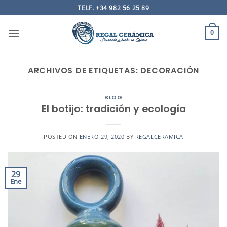
Saltar
TELF. +34 982 56 25 89
al
contenido
0
ARCHIVOS DE ETIQUETAS:
DECORACIÓN
BLOG
El botijo: tradición y ecología
POSTED ON
ENERO 29, 2020
BY
REGALCERAMICA
29
Ene