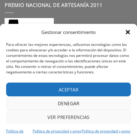
PREMIO NACIONAL DE ARTESANÍA 2011
Gestionar consentimiento
Para ofrecer las mejores experiencias, utilizamos tecnologías como las
cookies para almacenar y/o acceder a la información del dispositivo. El
consentimiento de estas tecnologías nos permitirá procesar datos como
SÍGUENOS
el comportamiento de navegación o las identificaciones únicas en este
sitio. No consentir o retirar el consentimiento, puede afectar
negativamente a ciertas características y funciones.
Instagram
Facebook
Pinterest
ACEPTAR
DENEGAR
Visa
PayPal
Stripe
MasterCard
Cash
VER PREFERENCIAS
On
PREGUNTAS FREQUENTES
SOBRE NOSOTROS
Delivery
POLÍTICA DE PRIVACIDAD
CONTACTO
POLÍTICA DE COOKIES
Política de
Política de privacidad y aviso
Política de privacidad y aviso
TÉRMINOS Y CONDICIONES