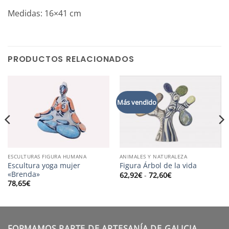
Medidas: 16×41 cm
PRODUCTOS RELACIONADOS
Más vendido
ESCULTURAS FIGURA HUMANA
ANIMALES Y NATURALEZA
Escultura yoga mujer
Figura Árbol de la vida
«Brenda»
Rango
62,92
€
-
72,60
€
de
78,65
€
precios:
desde
62,92€
hasta
72,60€
FORMAMOS PARTE DE ARTESANÍA DE GALICIA