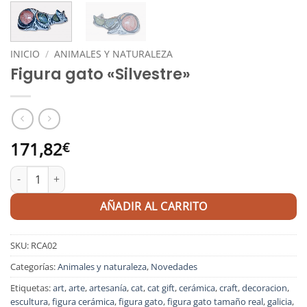
INICIO
/
ANIMALES Y NATURALEZA
Figura gato «Silvestre»
171,82
€
Figura gato "Silvestre" cantidad
AÑADIR AL CARRITO
SKU:
RCA02
Categorías:
Animales y naturaleza
,
Novedades
Etiquetas:
art
,
arte
,
artesanía
,
cat
,
cat gift
,
cerámica
,
craft
,
decoracion
,
escultura
,
figura cerámica
,
figura gato
,
figura gato tamaño real
,
galicia
,