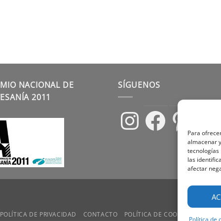
MIO NACIONAL DE
SÍGUENOS
ESANÍA 2011
Instagram
Facebook
Pinterest
Para ofrecer
almacenar y/
tecnologías
las identifi
afectar nega
AC
POLÍTICA DE PRIVACIDAD
CONTACTO
POLÍTICA DE COOKIES
TÉRMIN
Política de 