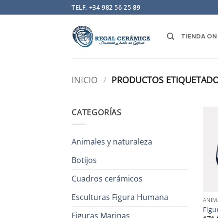
Saltar
TELF. +34 982 56 25 89
al
contenido
TIENDA ON
INICIO
/
PRODUCTOS ETIQUETADOS
CATEGORÍAS
Animales y naturaleza
Botijos
Cuadros cerámicos
Esculturas Figura Humana
ANIM
Figu
Figuras Marinas