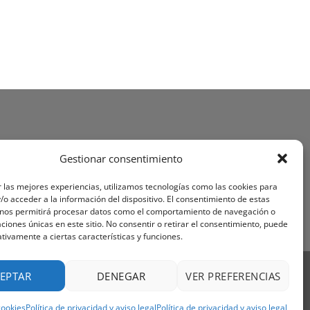
Gestionar consentimiento
 las mejores experiencias, utilizamos tecnologías como las cookies para
o acceder a la información del dispositivo. El consentimiento de estas
 nos permitirá procesar datos como el comportamiento de navegación o
caciones únicas en este sitio. No consentir o retirar el consentimiento, puede
tivamente a ciertas características y funciones.
Visa
PayPal
Stripe
MasterCard
Cash
EPTAR
DENEGAR
VER PREFERENCIAS
On
OS Y CONDICIONES
Delivery
cookies
Política de privacidad y aviso legal
Política de privacidad y aviso legal