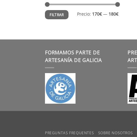
Precio
Precio
Precio:
170€
—
180€
FILTRAR
mínimo
máximo
FORMAMOS PARTE DE
PRE
ARTESANÍA DE GALICIA
ART
PREGUNTAS FREQUENTES
SOBRE NOSOTROS