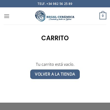
Saltar
TELF. +34 982 56 25 89
al
contenido
0
CARRITO
Tu carrito está vacío.
VOLVER A LA TIENDA