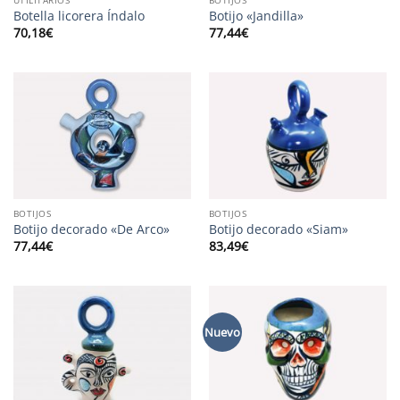
Botella licorera Índalo
Botijo «Jandilla»
70,18
€
77,44
€
BOTIJOS
BOTIJOS
Botijo decorado «De Arco»
Botijo decorado «Siam»
77,44
€
83,49
€
Nuevo