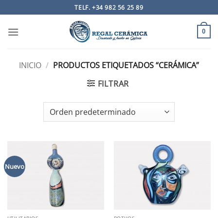
Saltar
TELF. +34 982 56 25 89
al
contenido
0
INICIO
/
PRODUCTOS ETIQUETADOS “CERÁMICA”
FILTRAR
Nuevo
UTILITARIOS
BOTIJOS