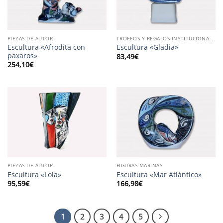
PIEZAS DE AUTOR
TROFEOS Y REGALOS INSTITUCIONALES
Escultura «Afrodita con
Escultura «Gladia»
paxaros»
83,49
€
254,10
€
PIEZAS DE AUTOR
FIGURAS MARINAS
Escultura «Lola»
Escultura «Mar Atlántico»
95,59
€
166,98
€
1
2
3
4
5