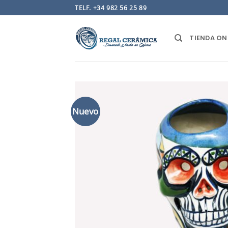
Saltar
TELF. +34 982 56 25 89
al
contenido
TIENDA ON
Nuevo