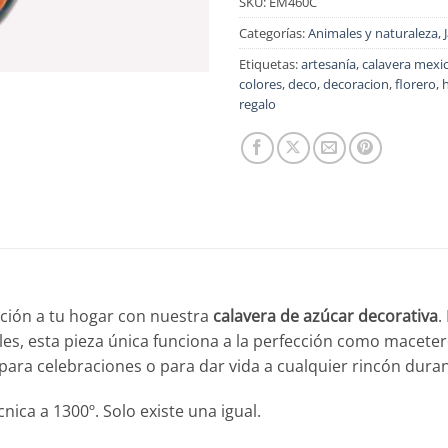
SKU:
EM460C
Categorías:
Animales y naturaleza
,
Etiquetas:
artesanía
,
calavera mexi
colores
,
deco
,
decoracion
,
florero
,
regalo
ición a tu hogar con nuestra
calavera de azúcar decorativa
.
les, esta pieza única funciona a la perfección como macete
 para celebraciones o para dar vida a cualquier rincón duran
ica a 1300º. Solo existe una igual.