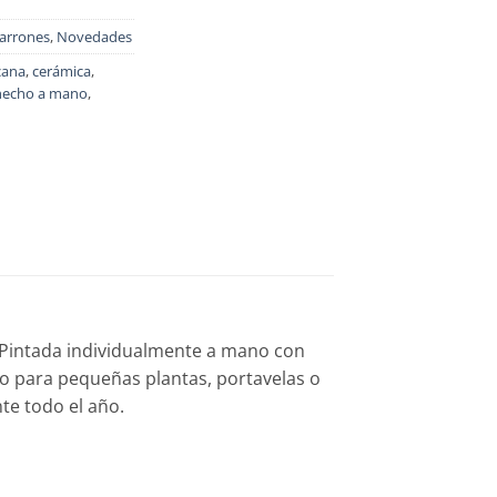
Jarrones
,
Novedades
cana
,
cerámica
,
hecho a mano
,
 Pintada individualmente a mano con
ro para pequeñas plantas, portavelas o
te todo el año.