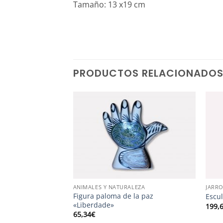
Tamaño: 13 x19 cm
PRODUCTOS RELACIONADO
LEZA
ANIMALES Y NATURALEZA
JARR
Figura paloma de la paz
stre»
Escul
«Liberdade»
199,
65,34
€