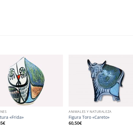
S
ONES
ANIMALES Y NATURALEZA
tura «Frida»
Figura Toro «Careto»
65
€
60,50
€