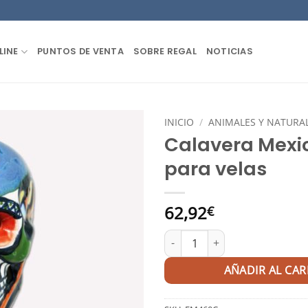
LINE
PUNTOS DE VENTA
SOBRE REGAL
NOTICIAS
INICIO
/
ANIMALES Y NATURA
Calavera Mexi
para velas
62,92
€
Calavera Mexicana para velas 
AÑADIR AL CAR