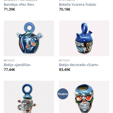
Bandeja «Pez Rei»
Botella licorera Índalo
71,39
€
70,18
€
BOTIJOS
BOTIJOS
Botijo «Jandilla»
Botijo decorado «Siam»
77,44
€
83,49
€
Nuevo