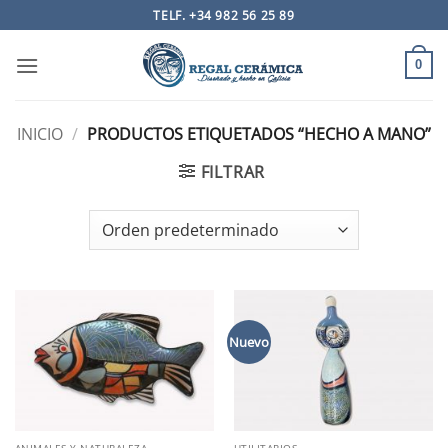
Saltar
TELF. +34 982 56 25 89
al
contenido
0
INICIO
/
PRODUCTOS ETIQUETADOS “HECHO A MANO”
FILTRAR
Nuevo
ANIMALES Y NATURALEZA
UTILITARIOS