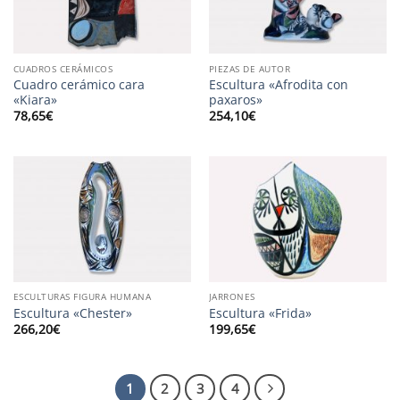
CUADROS CERÁMICOS
PIEZAS DE AUTOR
Cuadro cerámico cara
Escultura «Afrodita con
«Kiara»
paxaros»
78,65
€
254,10
€
ESCULTURAS FIGURA HUMANA
JARRONES
Escultura «Chester»
Escultura «Frida»
266,20
€
199,65
€
1
2
3
4