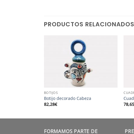
PRODUCTOS RELACIONADO
LEZA
BOTIJOS
CUAD
Moucho Bailaor»
Botijo decorado Cabeza
Cuad
82,28
€
78,6
FORMAMOS PARTE DE
PRE