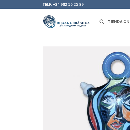
Saltar
TELF. +34 982 56 25 89
al
contenido
TIENDA ON