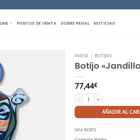
LINE
PUNTOS DE VENTA
SOBRE REGAL
NOTICIAS
INICIO
/
BOTIJOS
Botijo «Jandill
77,44
€
Botijo "Jandilla" cantidad
AÑADIR AL CAR
SKU:
RCBT2
Categoría:
Botijos