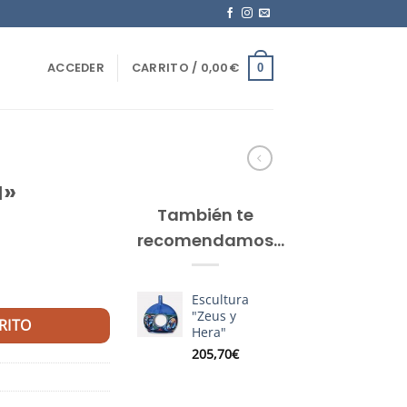
ACCEDER
CARRITO /
0,00
€
0
a»
También te
recomendamos…
Escultura
"Zeus y
RITO
Hera"
205,70
€