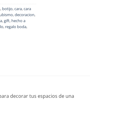
a
,
botijo
,
cara
,
cara
ubismo
,
decoracion
,
ia
,
gift
,
hecho a
lo
,
regalo boda
,
 para decorar tus espacios de una