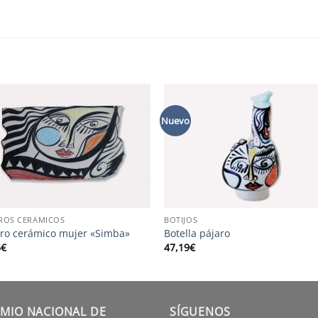
S
Nuevo
ROS CERÁMICOS
BOTIJOS
ro cerámico mujer «Simba»
Botella pájaro
5
€
47,19
€
MIO NACIONAL DE
SÍGUENOS