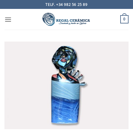
Saltar
TELF. +34 982 56 25 89
al
contenido
0