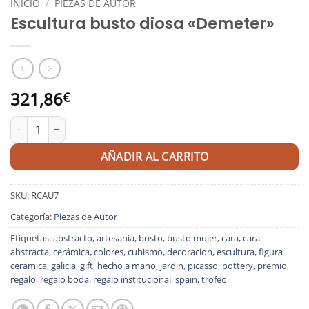
INICIO
/
PIEZAS DE AUTOR
Escultura busto diosa «Demeter»
321,86
€
Escultura busto diosa "Demeter" cantidad
AÑADIR AL CARRITO
SKU:
RCAU7
Categoría:
Piezas de Autor
Etiquetas:
abstracto
,
artesanía
,
busto
,
busto mujer
,
cara
,
cara
abstracta
,
cerámica
,
colores
,
cubismo
,
decoracion
,
escultura
,
figura
cerámica
,
galicia
,
gift
,
hecho a mano
,
jardin
,
picasso
,
pottery
,
premio
,
regalo
,
regalo boda
,
regalo institucional
,
spain
,
trofeo