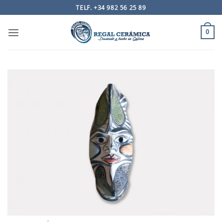
Saltar
TELF. +34 982 56 25 89
al
contenido
0