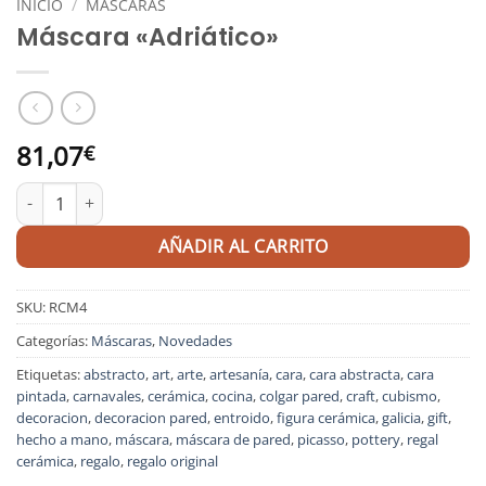
INICIO
/
MÁSCARAS
Máscara «Adriático»
81,07
€
Máscara "Adriático" cantidad
AÑADIR AL CARRITO
SKU:
RCM4
Categorías:
Máscaras
,
Novedades
Etiquetas:
abstracto
,
art
,
arte
,
artesanía
,
cara
,
cara abstracta
,
cara
pintada
,
carnavales
,
cerámica
,
cocina
,
colgar pared
,
craft
,
cubismo
,
decoracion
,
decoracion pared
,
entroido
,
figura cerámica
,
galicia
,
gift
,
hecho a mano
,
máscara
,
máscara de pared
,
picasso
,
pottery
,
regal
cerámica
,
regalo
,
regalo original