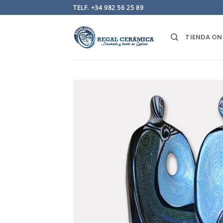
Saltar
TELF. +34 982 56 25 89
al
contenido
TIENDA ON