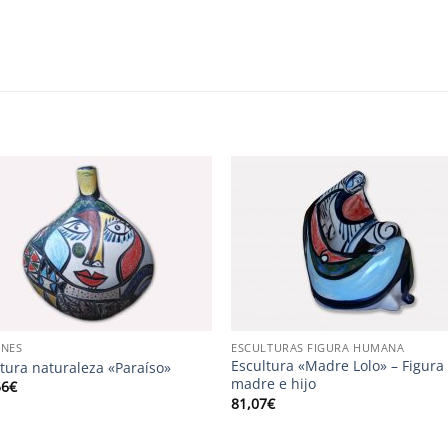
S
ONES
ESCULTURAS FIGURA HUMANA
Escultura «Madre Lolo» – Figura
tura naturaleza «Paraíso»
madre e hijo
56
€
81,07
€