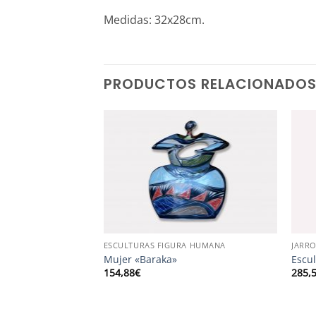
Medidas: 32x28cm.
PRODUCTOS RELACIONADO
ESCULTURAS FIGURA HUMANA
JARR
enorca»
Mujer «Baraka»
Escul
154,88
€
285,