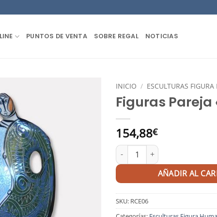
LINE
PUNTOS DE VENTA
SOBRE REGAL
NOTICIAS
INICIO
/
ESCULTURAS FIGUR
Figuras Pareja 
154,88
€
Figuras Pareja "París" cantidad
AÑADIR AL CAR
SKU:
RCE06
Categorías:
Esculturas Figura Hum