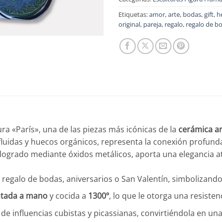
Etiquetas:
amor
,
arte
,
bodas
,
gift
,
h
original
,
pareja
,
regalo
,
regalo de b
ura «París», una de las piezas más icónicas de la
cerámica ar
 fluidas y huecos orgánicos, representa la conexión profun
, logrado mediante óxidos metálicos, aporta una elegancia 
regalo de bodas, aniversarios o San Valentín, simbolizando 
ntada a mano
y cocida a
1300º
, lo que le otorga una resistenc
de influencias cubistas y picassianas, convirtiéndola en un