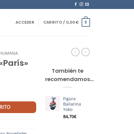
ACCEDER
CARRITO /
0,00
€
0
A HUMANA
«París»
También te
recomendamos…
Figura
Bailarina
RITO
Yoko
84,70
€
ana
,
Novedades