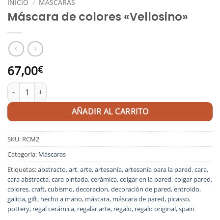
INICIO
/
MÁSCARAS
Máscara de colores «Vellosino»
67,00
€
Máscara de colores "Vellosino" cantidad
AÑADIR AL CARRITO
SKU:
RCM2
Categoría:
Máscaras
Etiquetas:
abstracto
,
art
,
arte
,
artesanía
,
artesanía para la pared
,
cara
,
cara abstracta
,
cara pintada
,
cerámica
,
colgar en la pared
,
colgar pared
,
colores
,
craft
,
cubismo
,
decoracion
,
decoración de pared
,
entroido
,
galicia
,
gift
,
hecho a mano
,
máscara
,
máscara de pared
,
picasso
,
pottery
,
regal cerámica
,
regalar arte
,
regalo
,
regalo original
,
spain