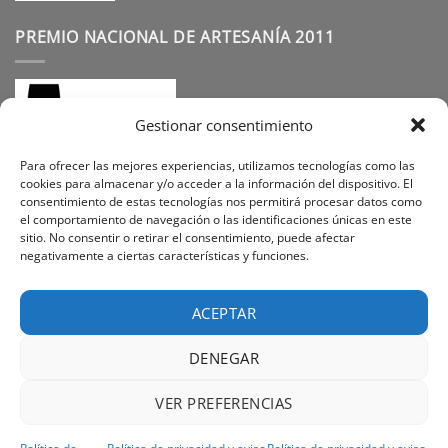
PREMIO NACIONAL DE ARTESANÍA 2011
Gestionar consentimiento
Para ofrecer las mejores experiencias, utilizamos tecnologías como las
cookies para almacenar y/o acceder a la información del dispositivo. El
consentimiento de estas tecnologías nos permitirá procesar datos como
SÍGUENOS
el comportamiento de navegación o las identificaciones únicas en este
sitio. No consentir o retirar el consentimiento, puede afectar
negativamente a ciertas características y funciones.
Instagram
Facebook
Pinterest
ACEPTAR
DENEGAR
Visa
PayPal
Stripe
MasterCard
Cash
VER PREFERENCIAS
On
PREGUNTAS FREQUENTES
SOBRE NOSOTROS
Delivery
POLÍTICA DE PRIVACIDAD
CONTACTO
POLÍTICA DE COOKIES