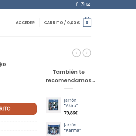
ACCEDER
CARRITO /
0,00
€
0
e»
También te
recomendamos…
Jarrón
"Akira"
RITO
79,86
€
Jarrón
"Karma"