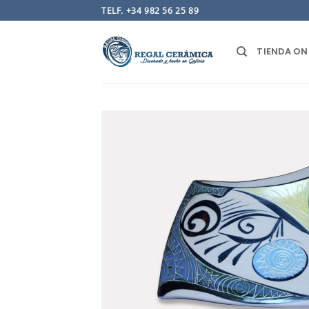
Saltar
TELF. +34 982 56 25 89
al
contenido
TIENDA ON