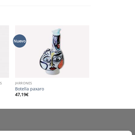
Nuevo
S
JARRONES
Botella paxaro
47,19
€