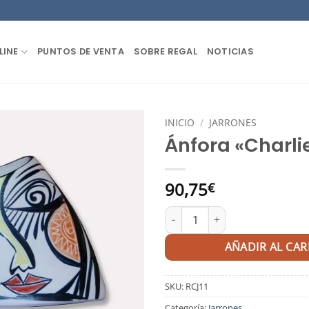
LINE
PUNTOS DE VENTA
SOBRE REGAL
NOTICIAS
INICIO
/
JARRONES
Ánfora «Charli
90,75
€
Ánfora "Charlie" cantidad
AÑADIR AL CAR
SKU:
RCJ11
Categoría:
Jarrones