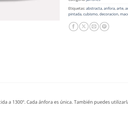
Etiquetas:
abstracta
,
anfora
,
arte
,
a
pintada
,
cubismo
,
decoracion
,
mac
ida a 1300º. Cada ánfora es única. También puedes utilizar