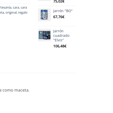
75,02
€
rtesanía
,
cara
,
cara
Jarrón "BO"
eta
,
original
,
regalo
67,76
€
Jarrón
cuadrado
"Elvis"
106,48
€
la como maceta.