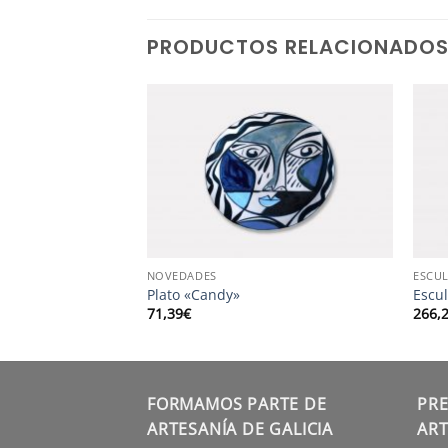
PRODUCTOS RELACIONADO
NOVEDADES
ESCU
modoro»
Plato «Candy»
Escu
71,39
€
266,
FORMAMOS PARTE DE
PRE
ARTESANÍA DE GALICIA
ART