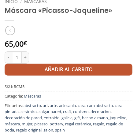
INICIO
/
MÁSCARAS
Máscara «Picasso-Jaqueline»
65,00
€
Máscara "Picasso-Jaqueline" cantidad
AÑADIR AL CARRITO
SKU:
RCM5
Categoría:
Máscaras
Etiquetas:
abstracto
,
art
,
arte
,
artesanía
,
cara
,
cara abstracta
,
cara
pintada
,
cerámica
,
colgar pared
,
craft
,
cubismo
,
decoracion
,
decoración de pared
,
entroido
,
galicia
,
gift
,
hecho a mano
,
Jaqueline
,
máscara
,
mujer
,
picasso
,
pottery
,
regal cerámica
,
regalo
,
regalo de
boda
,
regalo original
,
salon
,
spain