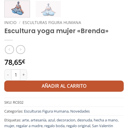
INICIO
/
ESCULTURAS FIGURA HUMANA
Escultura yoga mujer «Brenda»
78,65
€
Escultura yoga mujer "Brenda" cantidad
AÑADIR AL CARRITO
SKU:
RCE02
Categorías:
Esculturas Figura Humana
,
Novedades
Etiquetas:
arte
,
artesanía
,
azul
,
decoracion
,
desnuda
,
hecha a mano
,
mujer
,
regalar a madre
,
regalo boda
,
regalo original
,
San Valentin