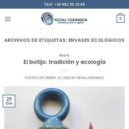
Saltar
TELF. +34 982 56 25 89
al
contenido
0
ARCHIVOS DE ETIQUETAS:
ENVASES ECOLÓGICOS
BLOG
El botijo: tradición y ecología
POSTED ON
ENERO 29, 2020
BY
REGALCERAMICA
29
Ene