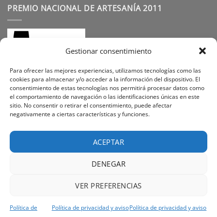
PREMIO NACIONAL DE ARTESANÍA 2011
Gestionar consentimiento
Para ofrecer las mejores experiencias, utilizamos tecnologías como las
cookies para almacenar y/o acceder a la información del dispositivo. El
consentimiento de estas tecnologías nos permitirá procesar datos como
SÍGUENOS
el comportamiento de navegación o las identificaciones únicas en este
sitio. No consentir o retirar el consentimiento, puede afectar
negativamente a ciertas características y funciones.
Instagram
Facebook
Pinterest
ACEPTAR
DENEGAR
Visa
PayPal
Stripe
MasterCard
Cash
VER PREFERENCIAS
On
PREGUNTAS FREQUENTES
SOBRE NOSOTROS
Delivery
POLÍTICA DE PRIVACIDAD
CONTACTO
POLÍTICA DE COOKIES
Política de
Política de privacidad y aviso
Política de privacidad y aviso
TÉRMINOS Y CONDICIONES