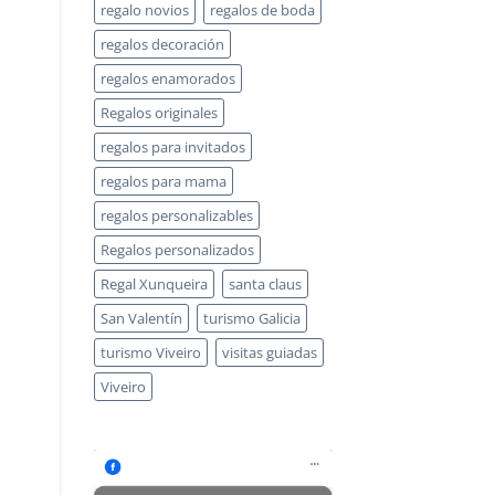
regalo novios
regalos de boda
regalos decoración
regalos enamorados
Regalos originales
regalos para invitados
regalos para mama
regalos personalizables
Regalos personalizados
Regal Xunqueira
santa claus
San Valentín
turismo Galicia
turismo Viveiro
visitas guiadas
Viveiro