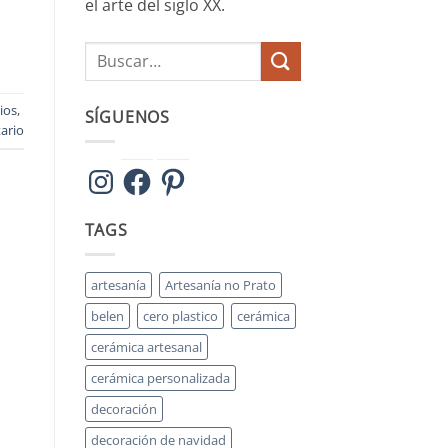
el arte del siglo XX.
ios
,
SÍGUENOS
ario
Instagram
Facebook
Pinterest
TAGS
artesanía
Artesanía no Prato
belen
cero plastico
cerámica
cerámica artesanal
cerámica personalizada
decoración
decoración de navidad