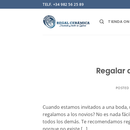
Saltar
TELF. +34 982 56 25 89
al
contenido
TIENDA ON
Regalar 
POSTED
Cuando estamos invitados a una boda, 
regalamos a los novios? No es nada fáci
todos los demás. Te recomendamos regal
porque no existe […]