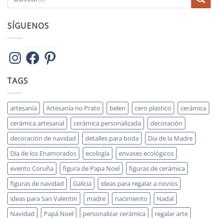
SÍGUENOS
Instagram
Facebook
Pinterest
TAGS
artesanía
Artesanía no Prato
belen
cero plastico
cerámica
cerámica artesanal
cerámica personalizada
decoración
decoración de navidad
detalles para boda
Dia de la Madre
Día de los Enamorados
ecología
envases ecológicos
evento Coruña
figura de Papa Noel
figuras de cerámica
figuras de navidad
Galicia
ideas para regalar a novios
ideas para San Valentin
madre
nacimiento
Nadal
Navidad
Papá Noel
personalizar cerámica
regalar arte