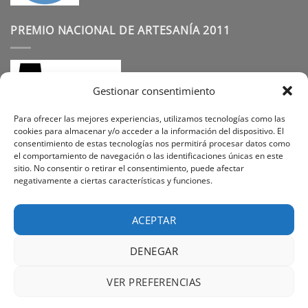
PREMIO NACIONAL DE ARTESANÍA 2011
Gestionar consentimiento
Para ofrecer las mejores experiencias, utilizamos tecnologías como las
cookies para almacenar y/o acceder a la información del dispositivo. El
consentimiento de estas tecnologías nos permitirá procesar datos como
SÍGUENOS
el comportamiento de navegación o las identificaciones únicas en este
sitio. No consentir o retirar el consentimiento, puede afectar
negativamente a ciertas características y funciones.
Instagram
Facebook
Pinterest
ACEPTAR
DENEGAR
Visa
PayPal
Stripe
MasterCard
Cash
VER PREFERENCIAS
On
PREGUNTAS FREQUENTES
SOBRE NOSOTROS
Delivery
POLÍTICA DE PRIVACIDAD
CONTACTO
POLÍTICA DE COOKIES