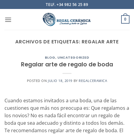
Saltar
TELF. +34 982 56 25 89
al
contenido
0
ARCHIVOS DE ETIQUETAS:
REGALAR ARTE
BLOG
,
UNCATEGORIZED
Regalar arte de regalo de boda
POSTED ON
JULIO 18, 2019
BY
REGALCERAMICA
Cuando estamos invitados a una boda, una de las
cuestiones que más nos preocupa es: Que regalamos a
los novios? No es nada fácil encontrar un regalo de
boda que sea adecuado y distinto a todos los demás.
Te recomendamos regalar arte de regalo de boda. El