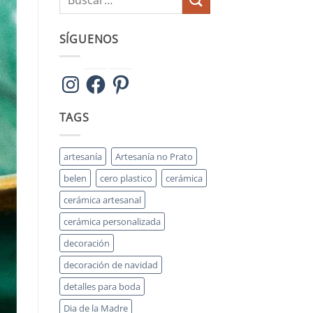
SÍGUENOS
Instagram
Facebook
Pinterest
TAGS
artesanía
Artesanía no Prato
belen
cero plastico
cerámica
cerámica artesanal
cerámica personalizada
decoración
decoración de navidad
detalles para boda
Dia de la Madre