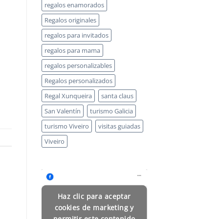
regalos enamorados
Regalos originales
regalos para invitados
regalos para mama
regalos personalizables
Regalos personalizados
Regal Xunqueira
santa claus
San Valentín
turismo Galicia
turismo Viveiro
visitas guiadas
Viveiro
Haz clic para aceptar
cookies de marketing y
permitir este contenido