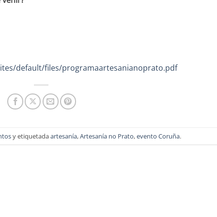
 venir?
/sites/default/files/programaartesanianoprato.pdf
ntos
y etiquetada
artesanía
,
Artesanía no Prato
,
evento Coruña
.