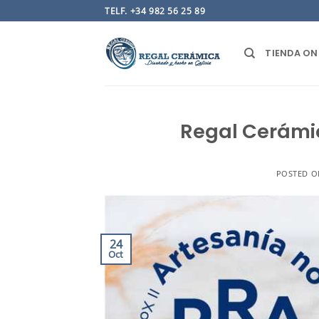
Saltar
TELF. +34 982 56 25 89
al
contenido
TIENDA ON
Regal Cerámic
POSTED 
24
Oct