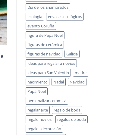
Día de los Enamorados
ecología
envases ecológicos
evento Coruña
figura de Papa Noel
figuras de cerámica
figuras de navidad
Galicia
de
ideas para regalar a novios
ideas para San Valentin
madre
s
nacimiento
Nadal
Navidad
Papá Noel
personalizar cerámica
regalar arte
regalo de boda
regalo novios
regalos de boda
regalos decoración