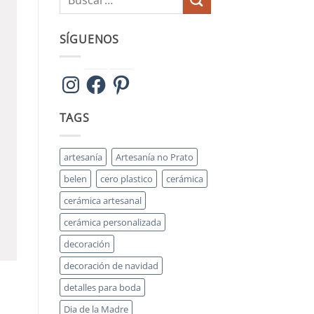
SÍGUENOS
Instagram
Facebook
Pinterest
TAGS
artesanía
Artesanía no Prato
belen
cero plastico
cerámica
cerámica artesanal
cerámica personalizada
decoración
decoración de navidad
detalles para boda
Dia de la Madre