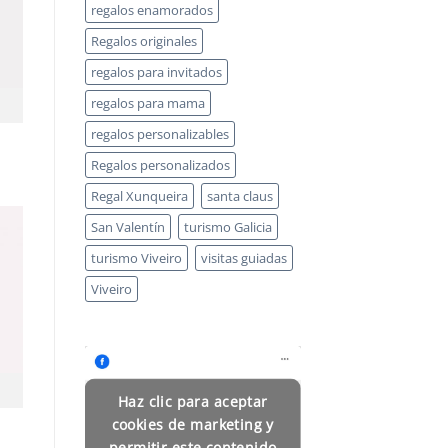
regalos enamorados
Regalos originales
regalos para invitados
regalos para mama
regalos personalizables
Regalos personalizados
Regal Xunqueira
santa claus
San Valentín
turismo Galicia
turismo Viveiro
visitas guiadas
Viveiro
Haz clic para aceptar
cookies de marketing y
permitir este contenido