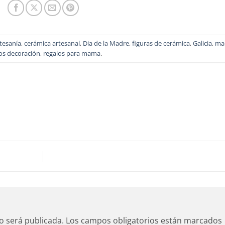
tesanía
,
cerámica artesanal
,
Dia de la Madre
,
figuras de cerámica
,
Galicia
,
ma
os decoración
,
regalos para mama
.
o será publicada.
Los campos obligatorios están marcados