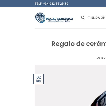
Saltar
TELF. +34 982 56 25 89
al
contenido
TIENDA ON
Regalo de cerám
POSTE
02
Jun