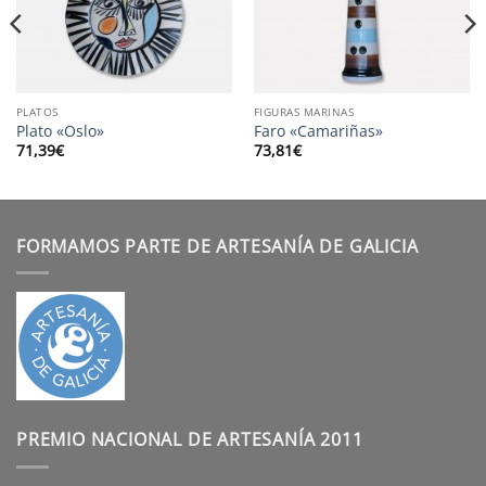
PLATOS
FIGURAS MARINAS
Plato «Oslo»
Faro «Camariñas»
71,39
€
73,81
€
FORMAMOS PARTE DE ARTESANÍA DE GALICIA
PREMIO NACIONAL DE ARTESANÍA 2011