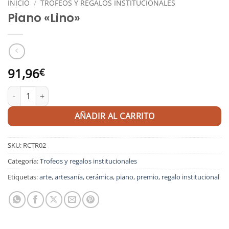
INICIO
/
TROFEOS Y REGALOS INSTITUCIONALES
Piano «Lino»
91,96
€
Piano "Lino" cantidad
AÑADIR AL CARRITO
SKU:
RCTR02
Categoría:
Trofeos y regalos institucionales
Etiquetas:
arte
,
artesanía
,
cerámica
,
piano
,
premio
,
regalo institucional