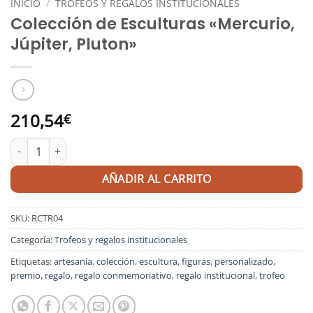
INICIO
/
TROFEOS Y REGALOS INSTITUCIONALES
Colección de Esculturas «Mercurio,
Júpiter, Pluton»
210,54
€
Colección de Esculturas "Mercurio, Júpiter, Pluton" cantidad
AÑADIR AL CARRITO
SKU:
RCTR04
Categoría:
Trofeos y regalos institucionales
Etiquetas:
artesanía
,
colección
,
escultura
,
figuras
,
personalizado
,
premio
,
regalo
,
regalo conmemoriativo
,
regalo institucional
,
trofeo