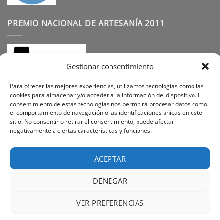
PREMIO NACIONAL DE ARTESANÍA 2011
Gestionar consentimiento
Para ofrecer las mejores experiencias, utilizamos tecnologías como las
cookies para almacenar y/o acceder a la información del dispositivo. El
consentimiento de estas tecnologías nos permitirá procesar datos como
SÍGUENOS
el comportamiento de navegación o las identificaciones únicas en este
sitio. No consentir o retirar el consentimiento, puede afectar
negativamente a ciertas características y funciones.
Instagram
Facebook
Pinterest
ACEPTAR
DENEGAR
Visa
PayPal
Stripe
MasterCard
Cash
VER PREFERENCIAS
On
PREGUNTAS FREQUENTES
SOBRE NOSOTROS
Delivery