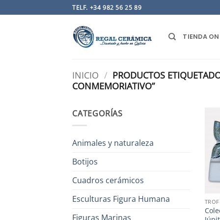
Saltar
TELF. +34 982 56 25 89
al
contenido
TIENDA ON
INICIO
/
PRODUCTOS ETIQUETADO
CONMEMORIATIVO”
CATEGORÍAS
Animales y naturaleza
Botijos
Cuadros cerámicos
Esculturas Figura Humana
TROF
Cole
Figuras Marinas
Júpi