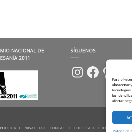
MIO NACIONAL DE
SÍGUENOS
ESANÍA 2011
Instagram
Facebook
Pinterest
Para ofrecer
almacenar y/
tecnologías
las identifi
afectar nega
AC
POLÍTICA DE PRIVACIDAD
CONTACTO
POLÍTICA DE COOKIES
TÉRMIN
Política de 