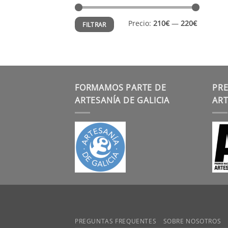
Precio
Precio
Precio:
210€
—
220€
FILTRAR
mínimo
máximo
FORMAMOS PARTE DE
PRE
ARTESANÍA DE GALICIA
ART
PREGUNTAS FREQUENTES
SOBRE NOSOTROS