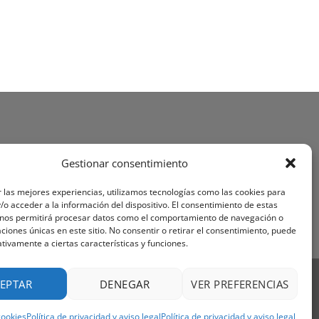
Gestionar consentimiento
 las mejores experiencias, utilizamos tecnologías como las cookies para
o acceder a la información del dispositivo. El consentimiento de estas
 nos permitirá procesar datos como el comportamiento de navegación o
caciones únicas en este sitio. No consentir o retirar el consentimiento, puede
tivamente a ciertas características y funciones.
Visa
PayPal
Stripe
MasterCard
Cash
EPTAR
DENEGAR
VER PREFERENCIAS
On
OS Y CONDICIONES
Delivery
cookies
Política de privacidad y aviso legal
Política de privacidad y aviso legal