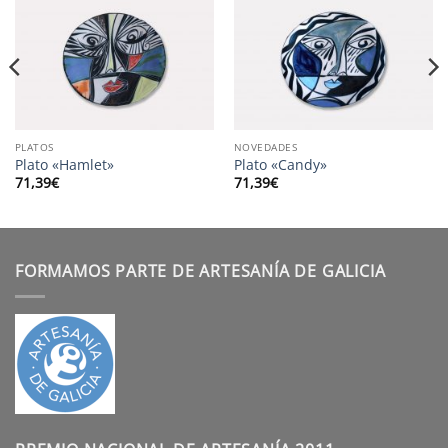
PLATOS
NOVEDADES
Plato «Hamlet»
Plato «Candy»
71,39
€
71,39
€
FORMAMOS PARTE DE ARTESANÍA DE GALICIA