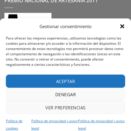
PREMIO NACIONAL DE ARTESANÍA 2011
Gestionar consentimiento
Para ofrecer las mejores experiencias, utilizamos tecnologías como las
cookies para almacenar y/o acceder a la información del dispositivo. El
consentimiento de estas tecnologías nos permitirá procesar datos como
SÍGUENOS
el comportamiento de navegación o las identificaciones únicas en este
sitio. No consentir o retirar el consentimiento, puede afectar
negativamente a ciertas características y funciones.
Instagram
Facebook
Pinterest
ACEPTAR
DENEGAR
Visa
PayPal
Stripe
MasterCard
Cash
VER PREFERENCIAS
On
PREGUNTAS FREQUENTES
SOBRE NOSOTROS
Delivery
POLÍTICA DE PRIVACIDAD
CONTACTO
POLÍTICA DE COOKIES
Política de
Política de privacidad y aviso
Política de privacidad y aviso
TÉRMINOS Y CONDICIONES
cookies
legal
legal