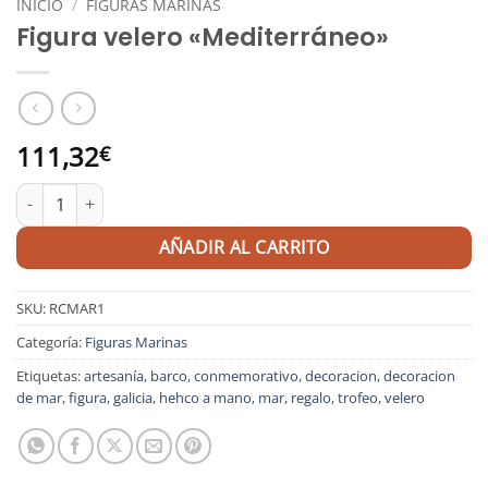
INICIO
/
FIGURAS MARINAS
Figura velero «Mediterráneo»
111,32
€
Figura velero "Mediterráneo" cantidad
AÑADIR AL CARRITO
SKU:
RCMAR1
Categoría:
Figuras Marinas
Etiquetas:
artesanía
,
barco
,
conmemorativo
,
decoracion
,
decoracion
de mar
,
figura
,
galicia
,
hehco a mano
,
mar
,
regalo
,
trofeo
,
velero