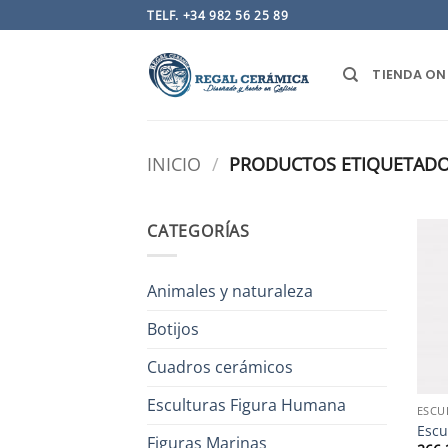
Saltar
TELF. +34 982 56 25 89
al
contenido
TIENDA ON
INICIO
/
PRODUCTOS ETIQUETADO
CATEGORÍAS
Animales y naturaleza
Botijos
Cuadros cerámicos
Esculturas Figura Humana
ESCU
Escu
Figuras Marinas