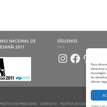
MIO NACIONAL DE
SÍGUENOS
ESANÍA 2011
Instagram
Facebook
Pinterest
Para ofrecer
almacenar y/
tecnologías
las identifi
afectar nega
AC
POLÍTICA DE PRIVACIDAD
CONTACTO
POLÍTICA DE COOKIES
TÉRMIN
Política de 