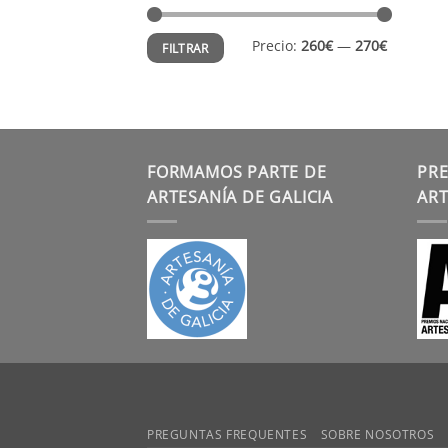
Precio
Precio
Precio:
260€
—
270€
FILTRAR
mínimo
máximo
FORMAMOS PARTE DE
PRE
ARTESANÍA DE GALICIA
ART
PREGUNTAS FREQUENTES
SOBRE NOSOTROS