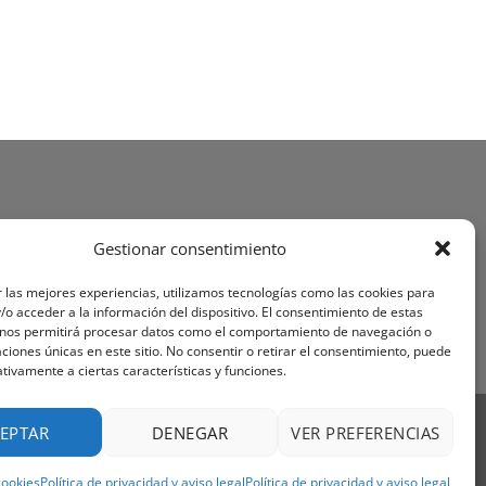
Gestionar consentimiento
 las mejores experiencias, utilizamos tecnologías como las cookies para
o acceder a la información del dispositivo. El consentimiento de estas
 nos permitirá procesar datos como el comportamiento de navegación o
caciones únicas en este sitio. No consentir o retirar el consentimiento, puede
tivamente a ciertas características y funciones.
Visa
PayPal
Stripe
MasterCard
Cash
EPTAR
DENEGAR
VER PREFERENCIAS
On
OS Y CONDICIONES
Delivery
cookies
Política de privacidad y aviso legal
Política de privacidad y aviso legal