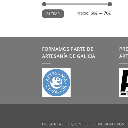
Precio
Precio
Precio:
60€
—
70€
FILTRAR
mínimo
máximo
FORMAMOS PARTE DE
PRE
ARTESANÍA DE GALICIA
ART
PREGUNTAS FREQUENTES
SOBRE NOSOTROS