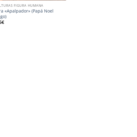
LTURAS FIGURA HUMANA
ra «Apalpador» (Papá Noel
ego)
5
€