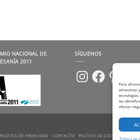
MIO NACIONAL DE
SÍGUENOS
ESANÍA 2011
Instagram
Facebook
Pinterest
Para ofrecer
almacenar y/
tecnologías
las identifi
afectar nega
AC
POLÍTICA DE PRIVACIDAD
CONTACTO
POLÍTICA DE COOKIES
TÉRMIN
Política de 