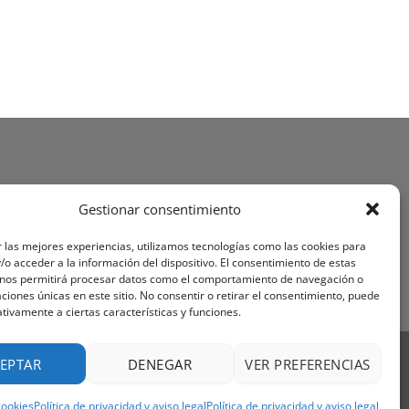
Gestionar consentimiento
 las mejores experiencias, utilizamos tecnologías como las cookies para
o acceder a la información del dispositivo. El consentimiento de estas
 nos permitirá procesar datos como el comportamiento de navegación o
caciones únicas en este sitio. No consentir o retirar el consentimiento, puede
tivamente a ciertas características y funciones.
Visa
PayPal
Stripe
MasterCard
Cash
EPTAR
DENEGAR
VER PREFERENCIAS
On
OS Y CONDICIONES
Delivery
cookies
Política de privacidad y aviso legal
Política de privacidad y aviso legal