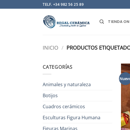
Saltar
TELF. +34 982 56 25 89
al
contenido
TIENDA ON
INICIO
/
PRODUCTOS ETIQUETADOS
CATEGORÍAS
Nuev
Animales y naturaleza
Botijos
Cuadros cerámicos
Esculturas Figura Humana
Figuras Marinas