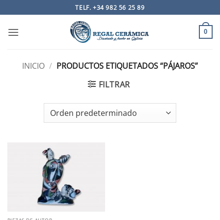
Saltar
TELF. +34 982 56 25 89
al
contenido
0
INICIO
/
PRODUCTOS ETIQUETADOS “PÁJAROS”
FILTRAR
PIEZAS DE AUTOR