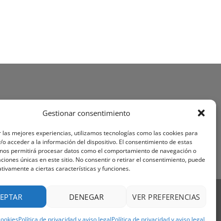
Gestionar consentimiento
 las mejores experiencias, utilizamos tecnologías como las cookies para
o acceder a la información del dispositivo. El consentimiento de estas
 nos permitirá procesar datos como el comportamiento de navegación o
caciones únicas en este sitio. No consentir o retirar el consentimiento, puede
tivamente a ciertas características y funciones.
Visa
PayPal
Stripe
MasterCard
Cash
EPTAR
DENEGAR
VER PREFERENCIAS
On
OS Y CONDICIONES
Delivery
cookies
Política de privacidad y aviso legal
Política de privacidad y aviso legal