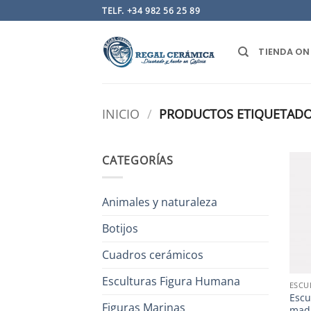
Saltar
TELF. +34 982 56 25 89
al
contenido
TIENDA ON
INICIO
/
PRODUCTOS ETIQUETADO
CATEGORÍAS
Animales y naturaleza
Botijos
Cuadros cerámicos
Esculturas Figura Humana
ESCU
Escu
Figuras Marinas
madr