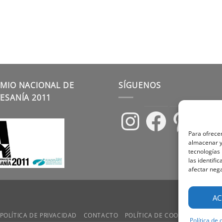
MIO NACIONAL DE
SÍGUENOS
ESANÍA 2011
Instagram
Facebook
Pinterest
Para ofrecer
almacenar y/
tecnologías
las identifi
afectar nega
AC
POLÍTICA DE PRIVACIDAD
CONTACTO
POLÍTICA DE COOKIES
TÉRMIN
Política de 