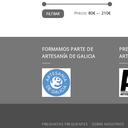
Precio
Precio
Precio:
80€
—
210€
FILTRAR
mínimo
máximo
FORMAMOS PARTE DE
PRE
ARTESANÍA DE GALICIA
ART
PREGUNTAS FREQUENTES
SOBRE NOSOTROS