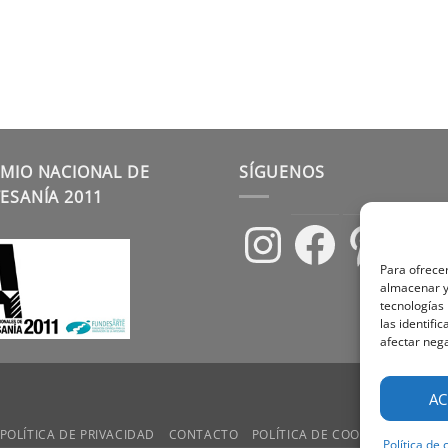
MIO NACIONAL DE
SÍGUENOS
ESANÍA 2011
Instagram
Facebook
Pinterest
Para ofrecer
almacenar y/
tecnologías
las identifi
afectar nega
AC
POLÍTICA DE PRIVACIDAD
CONTACTO
POLÍTICA DE COOKIES
TÉRMIN
Política de 