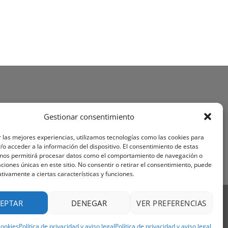
Gestionar consentimiento
 las mejores experiencias, utilizamos tecnologías como las cookies para
o acceder a la información del dispositivo. El consentimiento de estas
 nos permitirá procesar datos como el comportamiento de navegación o
caciones únicas en este sitio. No consentir o retirar el consentimiento, puede
tivamente a ciertas características y funciones.
Visa
PayPal
Stripe
MasterCard
Cash
EPTAR
DENEGAR
VER PREFERENCIAS
On
OS Y CONDICIONES
Delivery
cookies
Política de privacidad y aviso legal
Política de privacidad y aviso legal