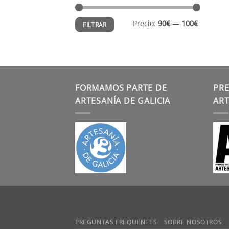
Precio
Precio
Precio:
90€
—
100€
FILTRAR
mínimo
máximo
FORMAMOS PARTE DE
PRE
ARTESANÍA DE GALICIA
ART
PREGUNTAS FREQUENTES
SOBRE NOSOTROS