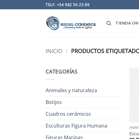
Saltar
TELF. +34 982 56 25 89
al
contenido
TIENDA ON
INICIO
/
PRODUCTOS ETIQUETADOS
CATEGORÍAS
Animales y naturaleza
Botijos
Cuadros cerámicos
Esculturas Figura Humana
ANIM
Escu
Figuras Marinas