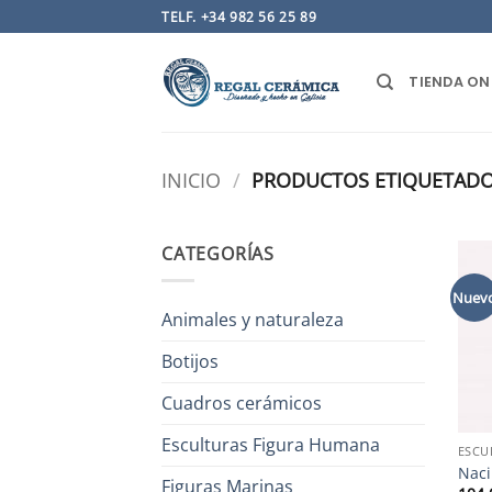
Saltar
TELF. +34 982 56 25 89
al
contenido
TIENDA ON
INICIO
/
PRODUCTOS ETIQUETADOS
CATEGORÍAS
Nuev
Animales y naturaleza
Botijos
Cuadros cerámicos
Esculturas Figura Humana
ESCU
Naci
Figuras Marinas