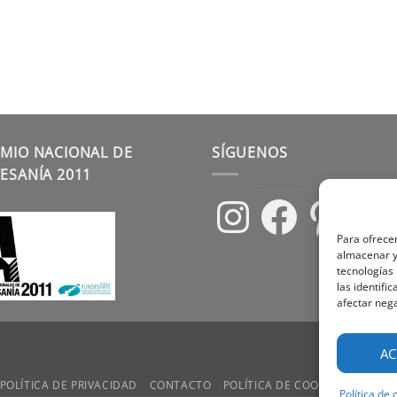
MIO NACIONAL DE
SÍGUENOS
ESANÍA 2011
Instagram
Facebook
Pinterest
Para ofrecer
almacenar y/
tecnologías
las identifi
afectar nega
AC
POLÍTICA DE PRIVACIDAD
CONTACTO
POLÍTICA DE COOKIES
TÉRMIN
Política de 