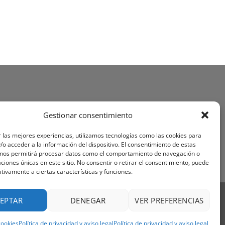
Gestionar consentimiento
 las mejores experiencias, utilizamos tecnologías como las cookies para
o acceder a la información del dispositivo. El consentimiento de estas
 nos permitirá procesar datos como el comportamiento de navegación o
caciones únicas en este sitio. No consentir o retirar el consentimiento, puede
tivamente a ciertas características y funciones.
Visa
PayPal
Stripe
MasterCard
Cash
EPTAR
DENEGAR
VER PREFERENCIAS
On
OS Y CONDICIONES
Delivery
cookies
Política de privacidad y aviso legal
Política de privacidad y aviso legal