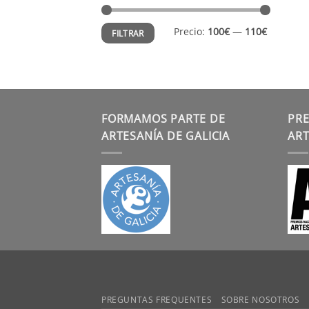
Precio
Precio
Precio:
100€
—
110€
FILTRAR
mínimo
máximo
FORMAMOS PARTE DE
PRE
ARTESANÍA DE GALICIA
ART
PREGUNTAS FREQUENTES
SOBRE NOSOTROS