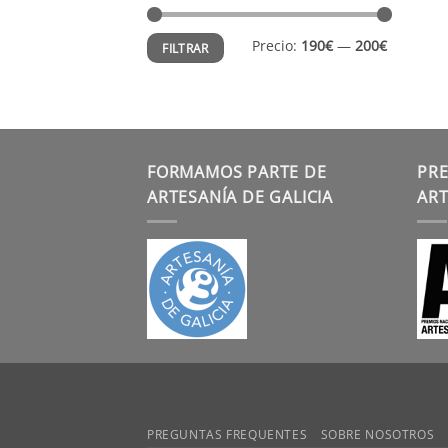
Precio
Precio
Precio:
190€
—
200€
FILTRAR
mínimo
máximo
FORMAMOS PARTE DE
PRE
ARTESANÍA DE GALICIA
ART
PREGUNTAS FREQUENTES
SOBRE NOSOTROS