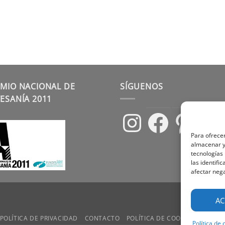
MIO NACIONAL DE
SÍGUENOS
ESANÍA 2011
Instagram
Facebook
Pinterest
Para ofrecer
almacenar y/
tecnologías
las identifi
afectar nega
AC
POLÍTICA DE PRIVACIDAD
CONTACTO
POLÍTICA DE COOKIES
TÉRMIN
Política de 