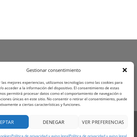
Gestionar consentimiento
 las mejores experiencias, utilizamos tecnologías como las cookies para
o acceder a la información del dispositivo. El consentimiento de estas
 nos permitirá procesar datos como el comportamiento de navegación o
caciones únicas en este sitio. No consentir o retirar el consentimiento, puede
tivamente a ciertas características y funciones.
Visa
PayPal
Stripe
MasterCard
Cash
EPTAR
DENEGAR
VER PREFERENCIAS
On
OS Y CONDICIONES
Delivery
cookies
Política de privacidad y aviso legal
Política de privacidad y aviso legal