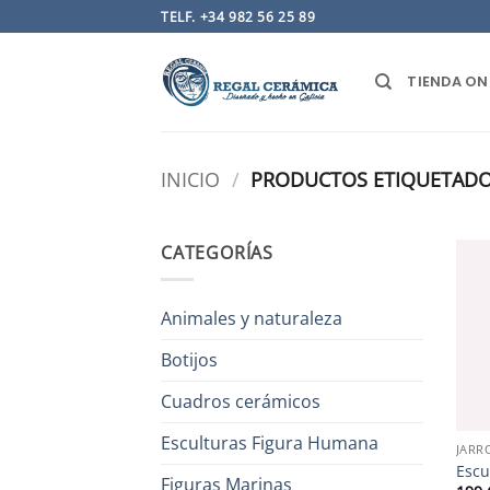
Saltar
TELF. +34 982 56 25 89
al
contenido
TIENDA ON
INICIO
/
PRODUCTOS ETIQUETADO
CATEGORÍAS
Animales y naturaleza
Botijos
Cuadros cerámicos
Esculturas Figura Humana
JARR
Escu
Figuras Marinas