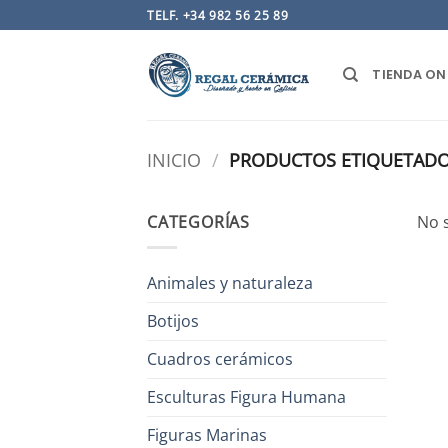
Saltar
TELF. +34 982 56 25 89
al
contenido
TIENDA ON
INICIO
/
PRODUCTOS ETIQUETADOS
CATEGORÍAS
No 
Animales y naturaleza
Botijos
Cuadros cerámicos
Esculturas Figura Humana
Figuras Marinas