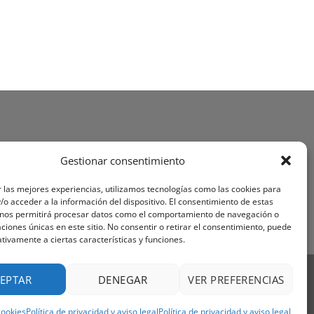
Gestionar consentimiento
 las mejores experiencias, utilizamos tecnologías como las cookies para
o acceder a la información del dispositivo. El consentimiento de estas
 nos permitirá procesar datos como el comportamiento de navegación o
caciones únicas en este sitio. No consentir o retirar el consentimiento, puede
tivamente a ciertas características y funciones.
Visa
PayPal
Stripe
MasterCard
Cash
EPTAR
DENEGAR
VER PREFERENCIAS
On
OS Y CONDICIONES
Delivery
cookies
Política de privacidad y aviso legal
Política de privacidad y aviso legal