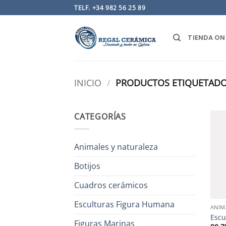
Saltar
TELF. +34 982 56 25 89
al
contenido
TIENDA ON
INICIO
/
PRODUCTOS ETIQUETADO
CATEGORÍAS
Animales y naturaleza
Botijos
Cuadros cerámicos
Esculturas Figura Humana
ANIM
Escu
Figuras Marinas