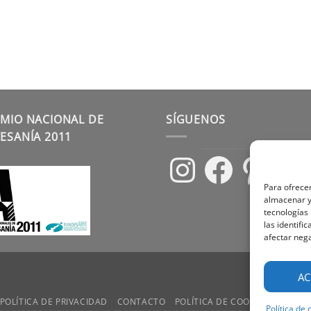
MIO NACIONAL DE
SÍGUENOS
ESANÍA 2011
Instagram
Facebook
Pinterest
Para ofrecer
almacenar y/
tecnologías
las identifi
afectar nega
AC
POLÍTICA DE PRIVACIDAD
CONTACTO
POLÍTICA DE COOKIES
TÉRMIN
Política de 