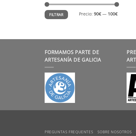
Precio
Precio
Precio:
90€
—
100€
FILTRAR
mínimo
máximo
FORMAMOS PARTE DE
PRE
ARTESANÍA DE GALICIA
ART
PREGUNTAS FREQUENTES
SOBRE NOSOTROS