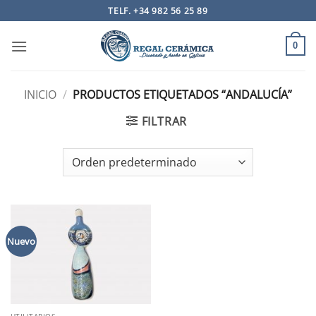
Saltar
TELF. +34 982 56 25 89
al
contenido
0
INICIO
/
PRODUCTOS ETIQUETADOS “ANDALUCÍA”
FILTRAR
Nuevo
UTILITARIOS