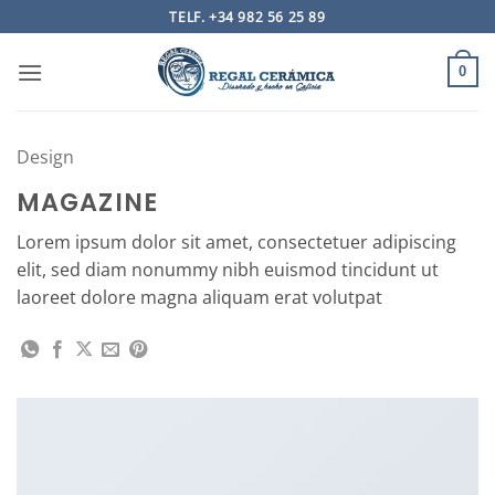
Saltar
TELF. +34 982 56 25 89
al
contenido
0
Design
MAGAZINE
Lorem ipsum dolor sit amet, consectetuer adipiscing
elit, sed diam nonummy nibh euismod tincidunt ut
laoreet dolore magna aliquam erat volutpat