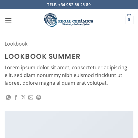
Saltar
TELF. +34 982 56 25 89
al
contenido
0
Lookbook
LOOKBOOK SUMMER
Lorem ipsum dolor sit amet, consectetuer adipiscing
elit, sed diam nonummy nibh euismod tincidunt ut
laoreet dolore magna aliquam erat volutpat.