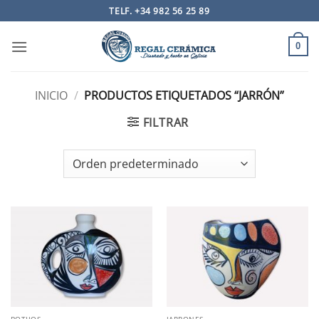
Saltar
TELF. +34 982 56 25 89
al
contenido
0
INICIO
/
PRODUCTOS ETIQUETADOS “JARRÓN”
FILTRAR
BOTIJOS
JARRONES